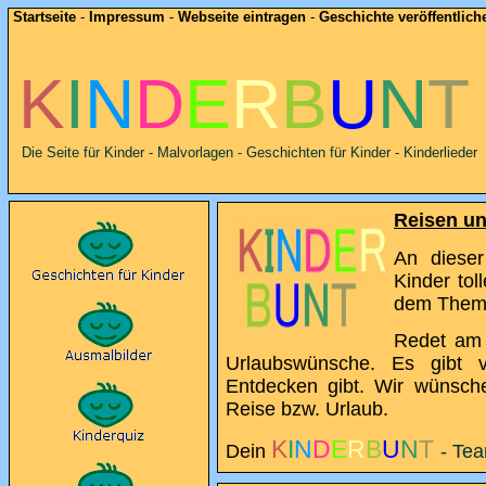
Startseite
-
Impressum
-
Webseite eintragen
-
Geschichte veröffentlich
K
I
N
D
E
R
B
U
N
T
Die Seite für Kinder - Malvorlagen - Geschichten für Kinder - Kinderlieder
Reisen un
An dieser
Kinder tol
dem Thema
Redet am 
Urlaubswünsche. Es gibt v
Entdecken gibt. Wir wünsch
Reise bzw. Urlaub.
K
I
N
D
E
R
B
U
N
T
Dein
- Te