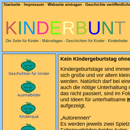
Startseite
-
Impressum
-
Webseite eintragen
-
Geschichte veröffentlich
K
I
N
D
E
R
B
U
N
T
Die Seite für Kinder - Malvorlagen - Geschichten für Kinder - Kinderlieder
Kein Kindergeburtstag ohne
Kindergeburtstage sind immer
sich große und vor allem klei
werden. Natürlich darf bei ei
auch die nötige Unterhaltung
das nicht passiert, sind im 
und Ideen für unterhaltsame
K
aufgezeigt.
„Autorennen“
Es werden jeweils zwei Spiel
Fahrzeugböden beider Autos, 