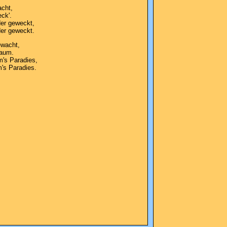
acht,
eck'.
der geweckt,
der geweckt.
ewacht,
Baum.
m's Paradies,
's Paradies.