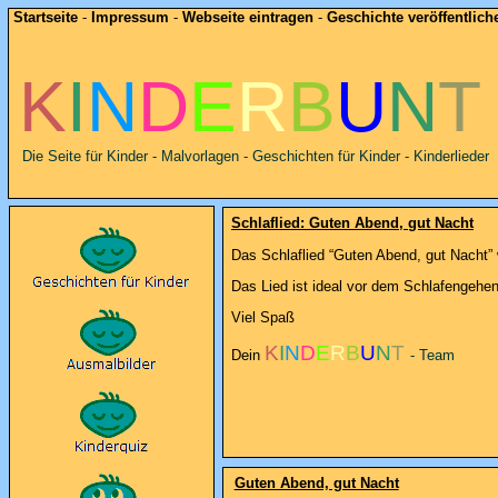
Startseite
-
Impressum
-
Webseite eintragen
-
Geschichte veröffentlich
K
I
N
D
E
R
B
U
N
T
Die Seite für Kinder - Malvorlagen - Geschichten für Kinder - Kinderlieder
Schlaflied: Guten Abend, gut Nacht
Das Schlaflied “Guten Abend, gut Nacht
Das Lied ist ideal vor dem Schlafengehen
Viel Spaß
K
I
N
D
E
R
B
U
N
T
Dein
- Team
Guten Abend, gut Nacht