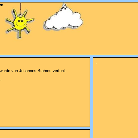
en
.
” wurde von
Johannes Brahms vertont.
.