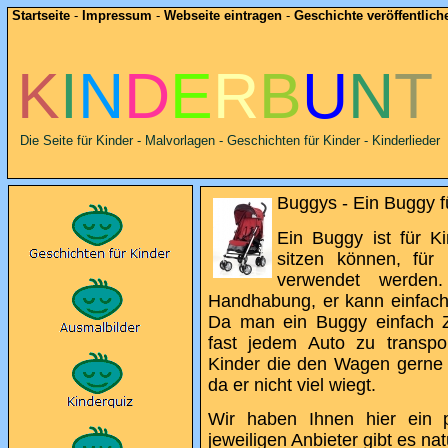
Startseite
-
Impressum
-
Webseite eintragen
-
Geschichte veröffentlich
K
I
N
D
E
R
B
U
N
T
Die Seite für Kinder - Malvorlagen - Geschichten für Kinder - Kinderlieder
Buggys - Ein Buggy fü
Ein Buggy ist für Ki
sitzen können, für
verwendet werden
Handhabung, er kann einfach
Da man ein Buggy einfach Z
fast jedem Auto zu transpor
Kinder die den Wagen gerne s
da er nicht viel wiegt.
Wir haben Ihnen hier ein 
jeweiligen Anbieter gibt es nat